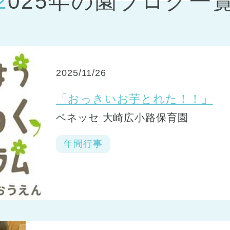
2025年の園ブログ一
神戸市
(1)
芦屋市
(1)
2025/11/26
「おっきいお芋とれた！！」
ベネッセ 大崎広小路保育園
年間行事