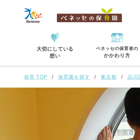
ベネッセの保育者の
大切にしている
住所・駅名
から探す
かかわり方
想い
保育 TOP
保育園を探す
東京都
品川
都道府県
から探す
東京都
東京都 全域
(44)