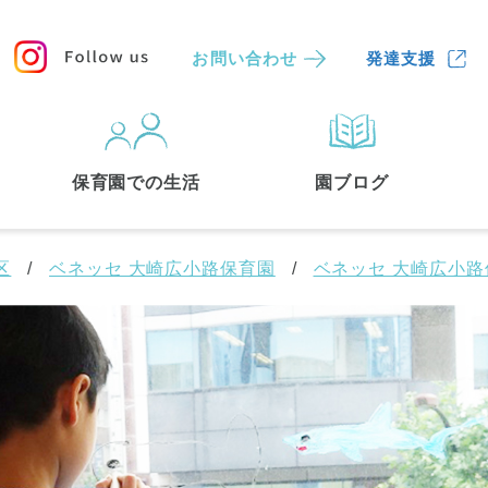
お問い合わせ
発達支援
保育園
を探す
保育園での生活
園ブログ
検索する
区
ベネッセ 大崎広小路保育園
ベネッセ 大崎広小
中央区
(3)
港区
(1)
文京区
(3)