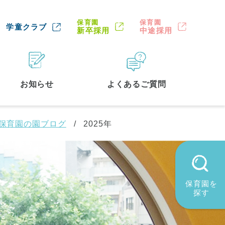
保育園
保育園
学童クラブ
新卒採用
中途採用
お知らせ
よくあるご質問
路保育園の園ブログ
2025年
保育園を
探す
墨田区
(2)
品川区
(1)