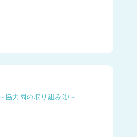
.3～協力園の取り組み①～