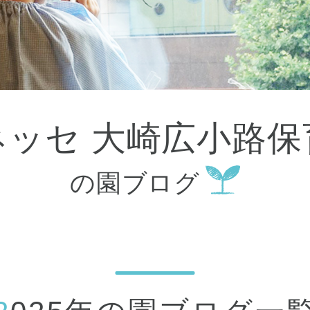
大田区
(4)
世田谷区
(1)
渋谷区
(2)
練馬区
(7)
足立区
(1)
葛飾区
(1)
国分寺市
(1)
狛江市
(1)
北区
(1)
ベネッセ 大崎広小路
江東区
(1)
町田市
(1)
江戸川区
(1)
の園ブログ
横浜市
(11)
川崎市
(9)
横須賀市
(3)
浦安市
(1)
朝霞市
(1)