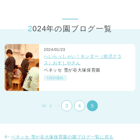
東京都
東京都 全域
(
2024年の園ブログ一覧
2024/01/23
へいらっしゃい！キンダー（幼児クラ
ス）おすしやさん
ベネッセ 雪が谷大塚保育園
1日の流れ
...
3
4
5
ベネッセ 雪が谷大塚保育園の園ブログ一覧に戻る