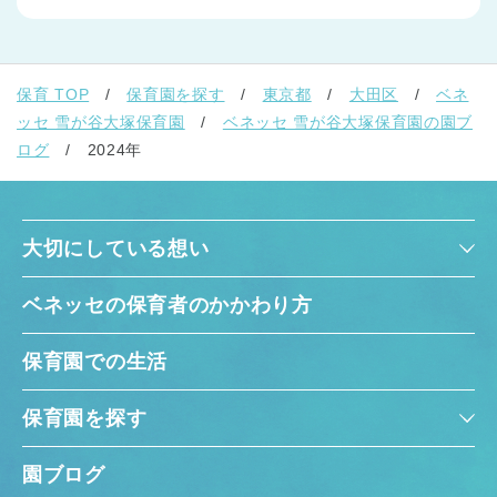
保育 TOP
保育園を探す
東京都
大田区
ベネ
ッセ 雪が谷大塚保育園
ベネッセ 雪が谷大塚保育園の園ブ
ログ
2024年
大切にしている想い
ベネッセの保育者のかかわり方
保育園での生活
保育園を探す
園ブログ
神奈川県
神奈川県 全域