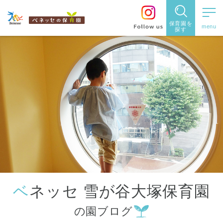
保育園を
探す
保育園
を探す
住所・駅
名
から探
す
ベネッセ 雪が谷大塚保育園
都道府県
の園ブログ
から探す