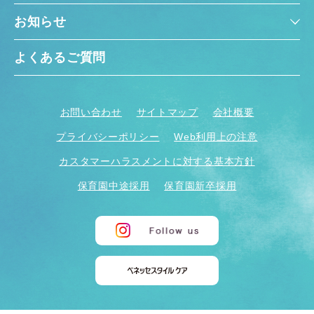
お知らせ
よくあるご質問
お問い合わせ
サイトマップ
会社概要
千葉県
千葉県 全域
(
プライバシーポリシー
Web利用上の注意
カスタマーハラスメントに対する基本方針
埼玉県
埼玉県 全域
(
保育園中途採用
保育園新卒採用
兵庫県
兵庫県 全域
(