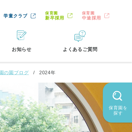
保育園
保育園
学童クラブ
新卒採用
中途採用
お知らせ
よくあるご質問
育園の園ブログ
2024年
保育園を
探す
墨田区
(2)
品川区
(1)