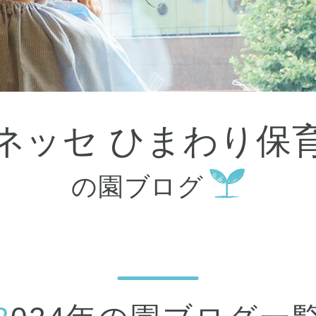
大田区
(4)
世田谷区
(1)
渋谷区
(2)
練馬区
(7)
足立区
(1)
葛飾区
(1)
国分寺市
(1)
狛江市
(1)
北区
(1)
ベネッセ ひまわり保
江東区
(1)
町田市
(1)
江戸川区
(1)
の園ブログ
横浜市
(11)
川崎市
(9)
横須賀市
(3)
浦安市
(1)
朝霞市
(1)