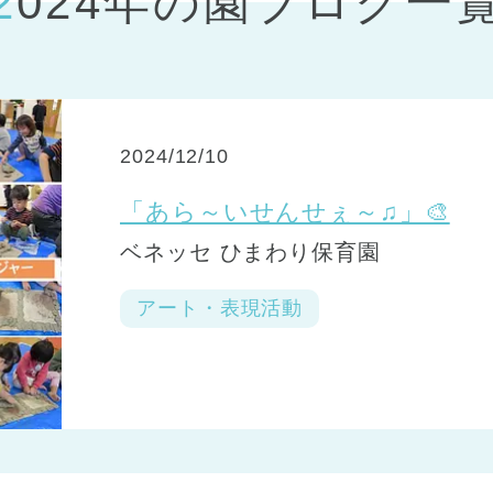
2024年の園ブログ一
神戸市
(1)
芦屋市
(1)
2024/12/10
「あら～いせんせぇ～♫」🎨
ベネッセ ひまわり保育園
アート・表現活動