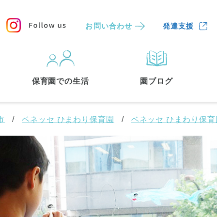
お問い合わせ
発達支援
保育園
を探す
保育園での生活
園ブログ
検索する
市
ベネッセ ひまわり保育園
ベネッセ ひまわり保
中央区
(3)
港区
(1)
文京区
(3)