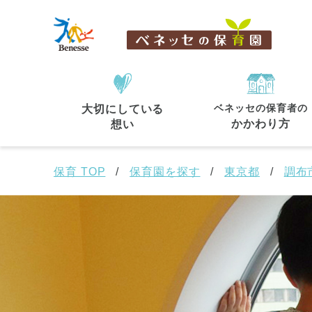
ベネッセの保育者の
大切にしている
住所・駅名
から探す
かかわり方
想い
保育 TOP
保育園を探す
東京都
調布
都道府県
から探す
東京都
東京都 全域
(44)