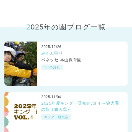
東京都
東京都 全域
(
2025年の園ブログ一覧
2025/12/26
みかん狩り
ベネッセ 本山保育園
1日の流れ
2025/11/04
2025年度キンダー研究会vol.4 ～協力園
の取り組み②～
キンダー研究会