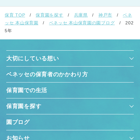
保育 TOP
保育園を探す
兵庫県
神戸市
ベネ
ッセ 本山保育園
ベネッセ 本山保育園の園ブログ
202
5年
大切にしている想い
ベネッセの保育者のかかわり方
保育園での生活
保育園を探す
園ブログ
お知らせ