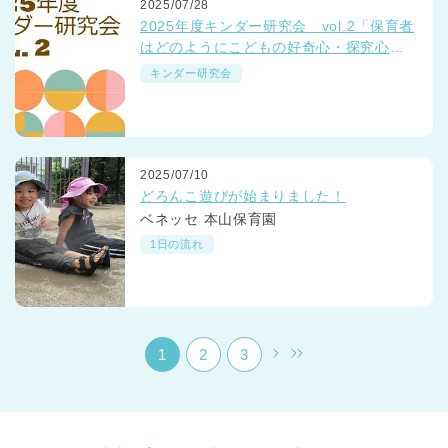
2025/07/28
2025年度キンダー研究会 vol.2「保育者
はどのようにこどもの好奇心・探究心を
育てようとしているか」
キンダー研究会
千葉県
2025/07/10
千葉県 全域
(
どろんこ遊びが始まりました！
ベネッセ 本山保育園
埼玉県
埼玉県 全域
(
1日の流れ
兵庫県
兵庫県 全域
(
1
2
3