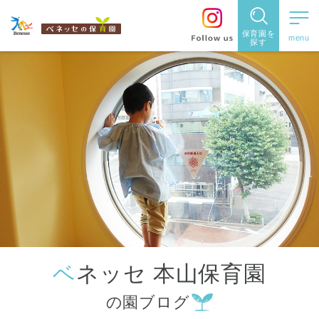
保育園を
探す
保育園
を探す
住所・駅
名
から探
す
ベネッセ 本山保育園
都道府県
の園ブログ
から探す