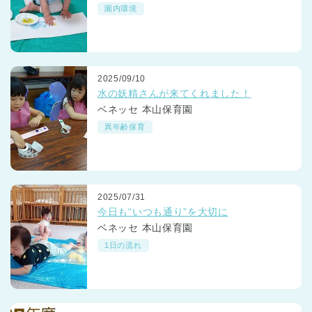
園内環境
2025/09/10
水の妖精さんが来てくれました！
ベネッセ 本山保育園
異年齢保育
2025/07/31
今日も“いつも通り”を大切に
ベネッセ 本山保育園
1日の流れ
神奈川県
神奈川県 全域