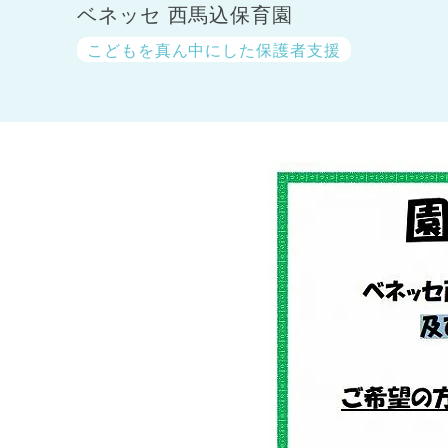
ベネッセ 西馬込保育園
こどもを真ん中にした保護者支援
神奈川県
神奈川県 全域
(23)
千葉県
千葉県 全域
(1)
埼玉県
埼玉県 全域
(1)