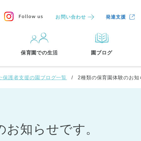
お問い合わせ
発達支援
保育園
を探す
保育園での生活
園ブログ
検索する
た保護者支援の園ブログ一覧
2種類の保育園体験のお知
のお知らせです。
中央区
(3)
港区
(1)
文京区
(3)