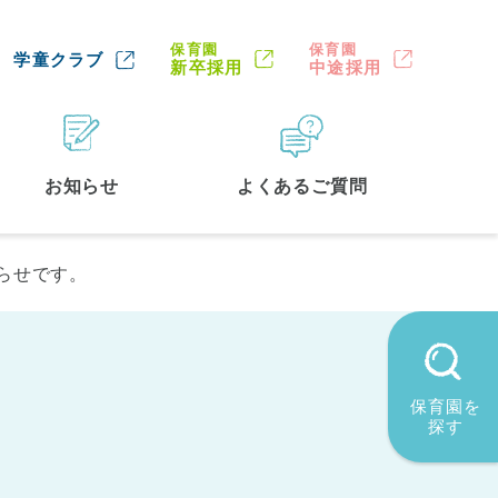
保育園
保育園
学童クラブ
新卒採用
中途採用
お知らせ
よくあるご質問
らせです。
保育園を
探す
墨田区
(2)
品川区
(1)