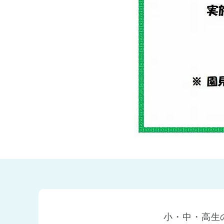
兵庫県
兵庫県 全域
(2)
小・中・高生