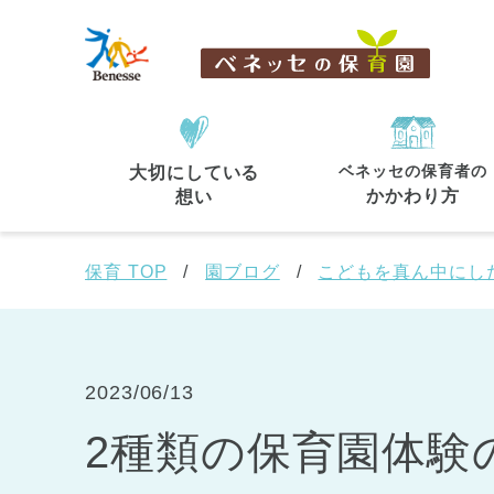
ベネッセの保育者の
大切にしている
住所・駅名
から探す
かかわり方
想い
保育 TOP
園ブログ
こどもを真ん中にし
都道府県
から探す
2023/06/13
2種類の保育園体験
東京都
東京都 全域
(44)