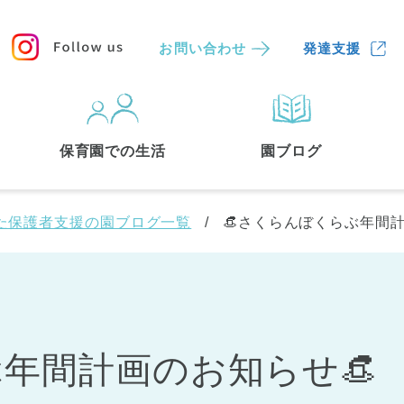
お問い合わせ
発達支援
保育園
を探す
保育園での生活
園ブログ
検索する
た保護者支援の園ブログ一覧
👒さくらんぼくらぶ年間計
ぶ年間計画のお知らせ👒
中央区
(3)
港区
(1)
文京区
(3)