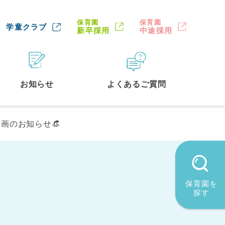
保育園
保育園
学童クラブ
新卒採用
中途採用
お知らせ
よくあるご質問
画のお知らせ👒
保育園を
探す
墨田区
(2)
品川区
(1)