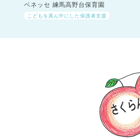
ベネッセ 練馬高野台保育園
こどもを真ん中にした保護者支援
神奈川県
神奈川県 全域
(23)
千葉県
千葉県 全域
(1)
埼玉県
埼玉県 全域
(1)