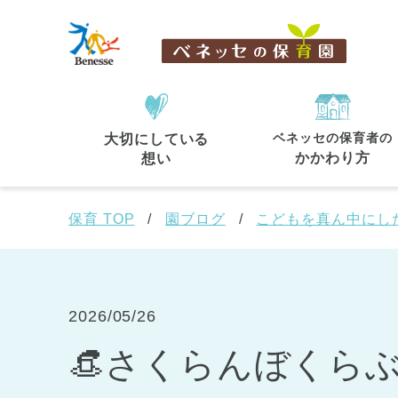
ベネッセの保育者の
大切にしている
住所・駅名
から探す
かかわり方
想い
保育 TOP
園ブログ
こどもを真ん中にし
都道府県
から探す
2026/05/26
👒さくらんぼくら
東京都
東京都 全域
(44)