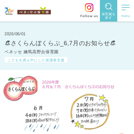
保育園を
探す
保育園
を探す
2026/06/01
👒さくらんぼくらぶ_6,7月のお知らせ👒
住所・駅
ベネッセ 練馬高野台保育園
名
から探
こどもを真ん中にした保護者支援
す
都道府県
から探す