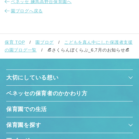
ベネッセ 練馬高野台保育園へ
園ブログへ戻る
保育 TOP
園ブログ
こどもを真ん中にした保護者支援
の園ブログ一覧
👒さくらんぼくらぶ_6,7月のお知らせ👒
大切にしている想い
ベネッセの保育者のかかわり方
保育園での生活
保育園を探す
神奈川県
神奈川県 全域