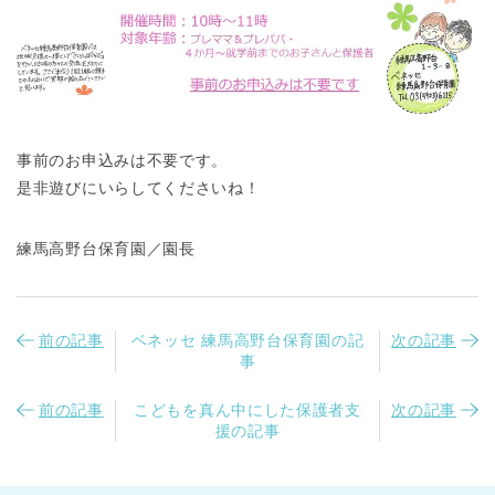
東京都
東京都 全域
(
事前のお申込みは不要です。
是非遊びにいらしてくださいね！
練馬高野台保育園／園長
前の記事
ベネッセ 練馬高野台保育園の記
次の記事
事
前の記事
こどもを真ん中にした保護者支
次の記事
援の記事