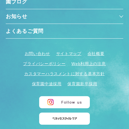
園ブログ
お知らせ
よくあるご質問
千葉県
千葉県 全域
(
お問い合わせ
サイトマップ
会社概要
プライバシーポリシー
Web利用上の注意
埼玉県
埼玉県 全域
(
カスタマーハラスメントに対する基本方針
保育園中途採用
保育園新卒採用
兵庫県
兵庫県 全域
(