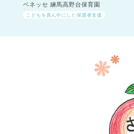
ベネッセ 練馬高野台保育園
こどもを真ん中にした保護者支援
神奈川県
神奈川県 全域
(23)
千葉県
千葉県 全域
(1)
埼玉県
埼玉県 全域
(1)