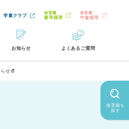
保育園
保育園
学童クラブ
新卒採用
中途採用
お知らせ
よくあるご質問
らせ👒
保育園を
探す
墨田区
(2)
品川区
(1)