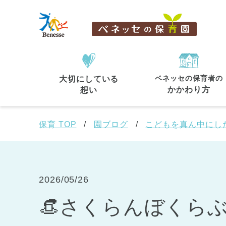
ベネッセの保育者の
大切にしている
住所・駅名
から探す
かかわり方
想い
保育 TOP
園ブログ
こどもを真ん中にし
都道府県
から探す
2026/05/26
👒さくらんぼくらぶ
東京都
東京都 全域
(44)