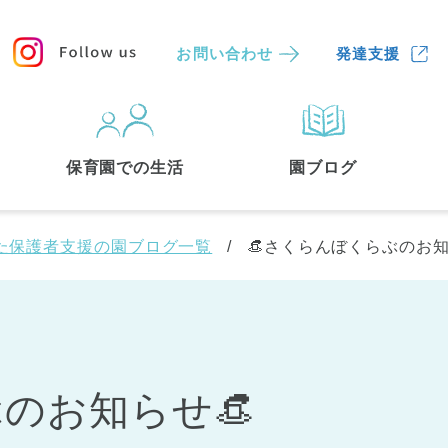
お問い合わせ
発達支援
保育園
を探す
保育園での生活
園ブログ
検索する
た保護者支援の園ブログ一覧
👒さくらんぼくらぶのお知
のお知らせ👒
中央区
(3)
港区
(1)
文京区
(3)