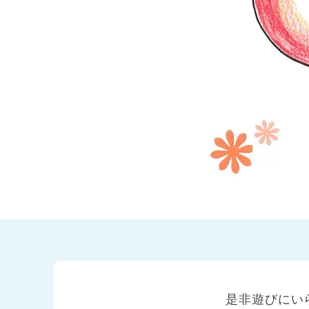
兵庫県
兵庫県 全域
(2)
是非遊びにい