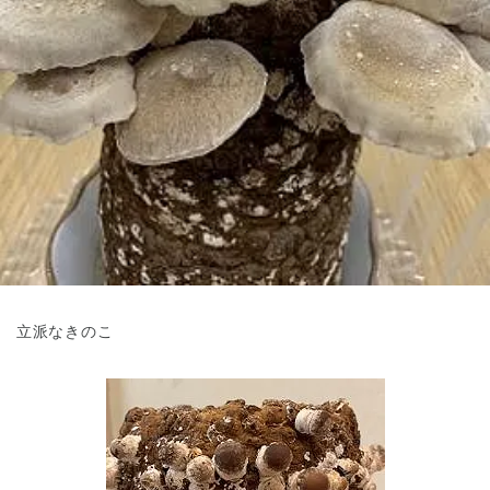
東京都
東京都 全域
(
立派なきのこ