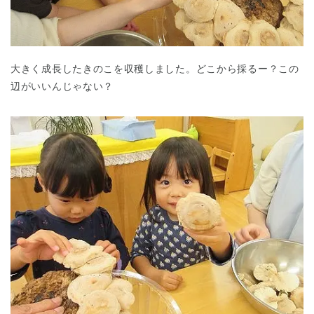
大きく成長したきのこを収穫しました。どこから採るー？この
辺がいいんじゃない？
千葉県
千葉県 全域
(
埼玉県
埼玉県 全域
(
兵庫県
兵庫県 全域
(