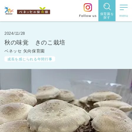
保育園を
探す
保育園
を探す
2024/11/28
秋の味覚 きのこ栽培
住所・駅
ベネッセ 矢向保育園
名
から探
成長を感じられる年間行事
す
都道府県
から探す