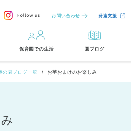
お問い合わせ
発達支援
保育園
を探す
保育園での生活
園ブログ
検索する
事の園ブログ一覧
お芋おまけのお楽しみ
しみ
中央区
(3)
港区
(1)
文京区
(3)