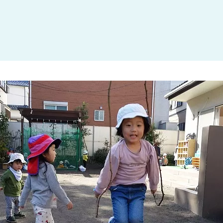
大田区
(4)
世田谷区
(1)
渋谷区
(2)
練馬区
(7)
足立区
(1)
葛飾区
(1)
国分寺市
(1)
狛江市
(1)
北区
(1)
江東区
(1)
町田市
(1)
江戸川区
(1)
横浜市
(11)
川崎市
(9)
横須賀市
(3)
浦安市
(1)
朝霞市
(1)