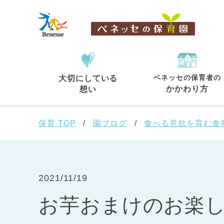
ベネッセの保育者の
大切にしている
住所・駅名
から探す
かかわり方
想い
保育 TOP
園ブログ
食べる意欲を育む食
都道府県
から探す
2021/11/19
お芋おまけのお楽
東京都
東京都 全域
(44)