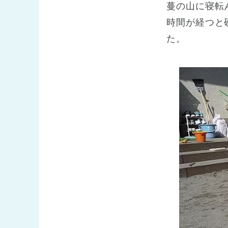
蔓の山に寝転
時間が経つと
た。