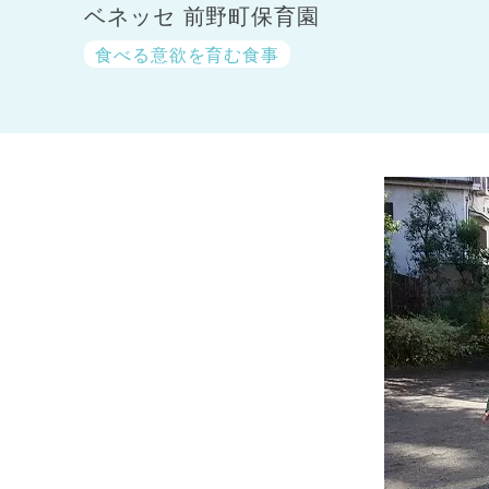
ベネッセ 前野町保育園
食べる意欲を育む食事
神奈川県
神奈川県 全域
(23)
千葉県
千葉県 全域
(1)
埼玉県
埼玉県 全域
(1)