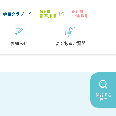
保育園
保育園
学童クラブ
新卒採用
中途採用
お知らせ
よくあるご質問
保育園を
探す
墨田区
(2)
品川区
(1)