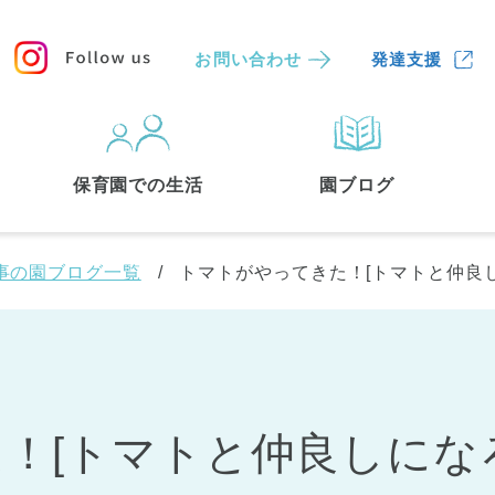
お問い合わせ
発達支援
保育園
を探す
保育園での生活
園ブログ
検索する
事の園ブログ一覧
トマトがやってきた！[トマトと仲良し
！[トマトと仲良しにな
中央区
(3)
港区
(1)
文京区
(3)