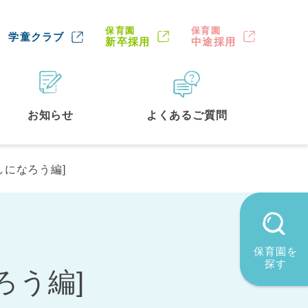
保育園
保育園
学童クラブ
新卒採用
中途採用
お知らせ
よくあるご質問
になろう編]
保育園を
探す
ろう編]
墨田区
(2)
品川区
(1)