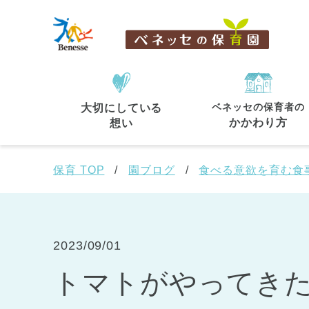
ベネッセの保育者の
大切にしている
住所・駅名
から探す
かかわり方
想い
保育 TOP
園ブログ
食べる意欲を育む食
都道府県
から探す
2023/09/01
トマトがやってきた
東京都
東京都 全域
(44)