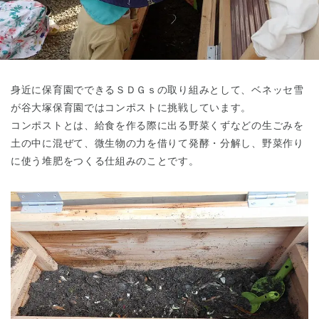
東京都
東京都 全域
(
身近に保育園でできるＳＤＧｓの取り組みとして、ベネッセ雪
が谷大塚保育園ではコンポストに挑戦しています。
コンポストとは、給食を作る際に出る野菜くずなどの生ごみを
土の中に混ぜて、微生物の力を借りて発酵・分解し、野菜作り
に使う堆肥をつくる仕組みのことです。