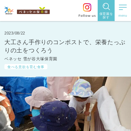
保育園を
探す
保育園
を探す
2023/08/22
大工さん手作りのコンポストで、栄養たっぷ
住所・駅
りの土をつくろう
名
から探
ベネッセ 雪が谷大塚保育園
食べる意欲を育む食事
す
都道府県
から探す