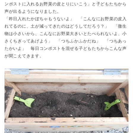
ンポストに入れるお野菜の皮とりにいこう」と子どもたちから
声が出るようになりました。
「昨日入れたかぼちゃもうないよ」 「こんなにお野菜の皮入
れてるのに、土が減ってきたのはどうしてだろう？」 「微生
物は小さいから、こんなにお野菜大きいとたべられないよ、小
さくちぎってあげよう」 「つちふかふかだね」 「つちあっ
たかいよ」 毎日コンポストを混ぜる子どもたちからこんな声
千葉県
千葉県 全域
(
が聞こえてきます。
埼玉県
埼玉県 全域
(
兵庫県
兵庫県 全域
(