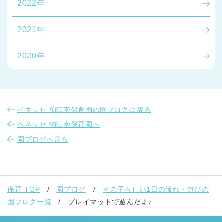
2022年
2021年
2020年
千葉県
千葉県 全域
(
ベネッセ 狛江南保育園の園ブログに戻る
埼玉県
埼玉県 全域
(
ベネッセ 狛江南保育園へ
園ブログへ戻る
兵庫県
兵庫県 全域
(
保育 TOP
園ブログ
その子らしい1日の流れ・遊びの
園ブログ一覧
プレイマットで遊んだよ♪