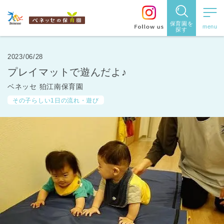
保育園を
探す
保育園
を探す
2023/06/28
プレイマットで遊んだよ♪
住所・駅
ベネッセ 狛江南保育園
名
から探
その子らしい1日の流れ・遊び
す
都道府県
から探す