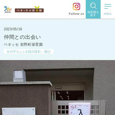
保育園を
探す
保育園
を探す
2023/05/19
仲間との出会い
住所・駅
ベネッセ 前野町保育園
名
から探
その子らしい1日の流れ・遊び
す
都道府県
から探す