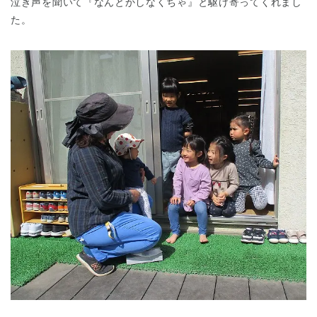
泣き声を聞いて『なんとかしなくちゃ』と駆け寄ってくれまし
た。
千葉県
千葉県 全域
(
埼玉県
埼玉県 全域
(
兵庫県
兵庫県 全域
(