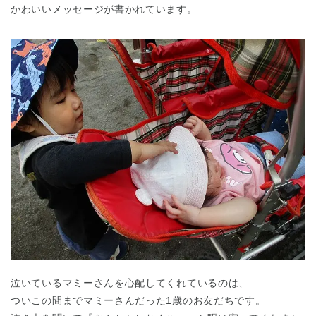
かわいいメッセージが書かれています。
泣いているマミーさんを心配してくれているのは、
ついこの間までマミーさんだった1歳のお友だちです。
神奈川県
神奈川県 全域