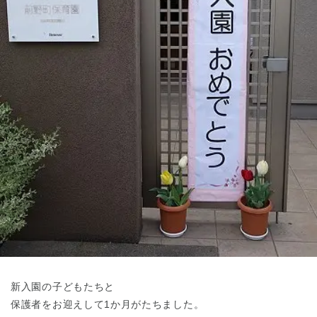
東京都
東京都 全域
(
新入園の子どもたちと
保護者をお迎えして1か月がたちました。