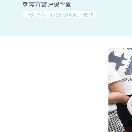
朝霞市宮戸保育園
その子らしい1日の流れ・遊び
神奈川県
神奈川県 全域
(23)
千葉県
千葉県 全域
(1)
埼玉県
埼玉県 全域
(1)