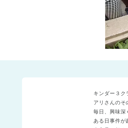
兵庫県
兵庫県 全域
(2)
キンダー３ク
アリさんのそ
毎日、興味深
ある日事件が