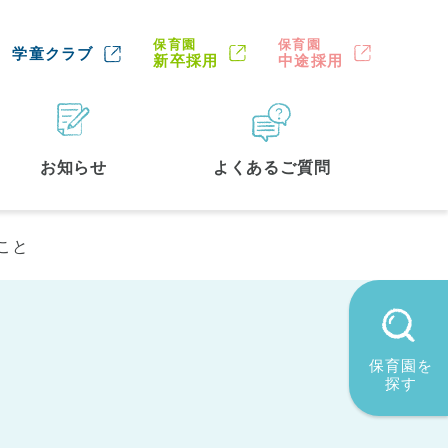
保育園
保育園
学童クラブ
新卒採用
中途採用
お知らせ
よくあるご質問
こと
保育園を
探す
墨田区
(2)
品川区
(1)