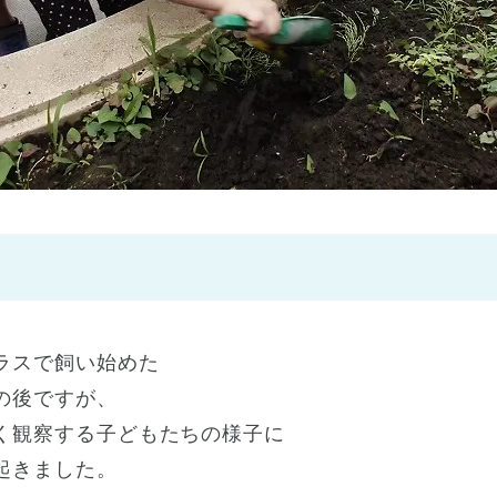
神戸市
(1)
芦屋市
(1)
ラスで飼い始めた
の後ですが、
く観察する子どもたちの様子に
起きました。