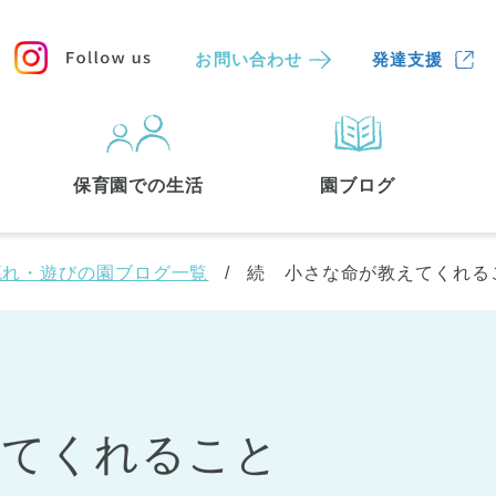
お問い合わせ
発達支援
保育園
を探す
保育園での生活
園ブログ
検索する
流れ・遊びの園ブログ一覧
続 小さな命が教えてくれる
えてくれること
中央区
(3)
港区
(1)
文京区
(3)