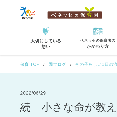
ベネッセの保育者の
大切にしている
住所・駅名
から探す
かかわり方
想い
保育 TOP
園ブログ
その子らしい1日の
都道府県
から探す
2022/06/29
続 小さな命が教
東京都
東京都 全域
(44)