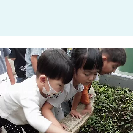
大田区
(4)
世田谷区
(1)
渋谷区
(2)
練馬区
(7)
足立区
(1)
葛飾区
(1)
国分寺市
(1)
狛江市
(1)
北区
(1)
江東区
(1)
町田市
(1)
江戸川区
(1)
横浜市
(11)
川崎市
(9)
横須賀市
(3)
浦安市
(1)
朝霞市
(1)