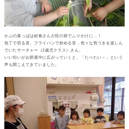
かぶの葉っぱは給食さんが目の前でふりかけに…！
包丁で切る音、フライパンで炒める音…色々な気づきを楽しん
千葉県
でいたサーチャー（2歳児クラス）さん。
千葉県 全域
(
いい匂いがお部屋中に広がっていくと、「たべたい～」という
声も聞こえてきていました。
埼玉県
埼玉県 全域
(
兵庫県
兵庫県 全域
(