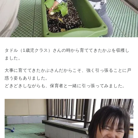
東京都
東京都 全域
(
タドル（1歳児クラス）さんの時から育ててきたかぶを収穫し
ました。
大事に育ててきたかぶさんだからこそ、強く引っ張ることに戸
惑う姿もありました。
どきどきしながらも、保育者と一緒に引っ張ってみました。