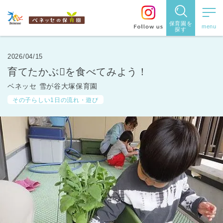
保育園を
探す
保育園
を探す
2026/04/15
育てたかぶ🫜を食べてみよう！
住所・駅
ベネッセ 雪が谷大塚保育園
名
から探
その子らしい1日の流れ・遊び
す
都道府県
から探す