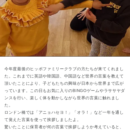
東京都
東京都 全域
(
今年度最後のヒッポファミリークラブの方たちが来てくれまし
た。これまでに英語や韓国語、中国語など世界の言葉を教えて
頂いたことにより、子どもたちの興味が日本から世界まで広が
っています。この日もお気に入りのBINGOゲームやラササヤダ
ンスを行い、楽しく体を動かしながら世界の言葉に触れまし
た。
ロンドン橋では「アニョハセヨ！」「オラ！」など一年を通し
て覚えた言葉を使って挨拶しましたよ。
驚いたことに保育者が何の言葉で挨拶しようか考えていると、