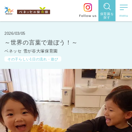
保育園を
探す
保育園
を探す
2026/03/05
～世界の言葉で遊ぼう！～
住所・駅
ベネッセ 雪が谷大塚保育園
名
から探
その子らしい1日の流れ・遊び
す
都道府県
から探す