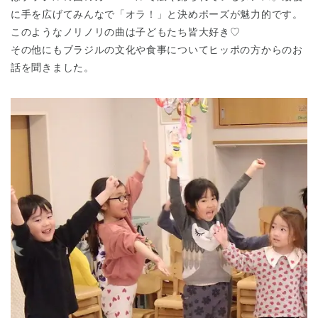
に手を広げてみんなで「オラ！」と決めポーズが魅力的です。
このようなノリノリの曲は子どもたち皆大好き♡
その他にもブラジルの文化や食事についてヒッポの方からのお
話を聞きました。
千葉県
千葉県 全域
(
埼玉県
埼玉県 全域
(
兵庫県
兵庫県 全域
(