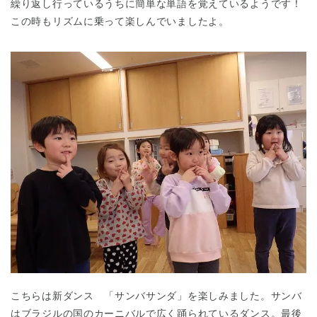
繰り返し行っているうちに簡単な単語を覚えているようです！
この時もリズムに乗って楽しんでいましたよ。
こちらは新ダンス 「サンバサンダ」を楽しみました。サンバ
神奈川県
はブラジルの国のカーニバルで広く踊られているダンス。最後
神奈川県 全域