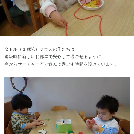
東京都
東京都 全域
(
タドル（１歳児）クラスの子たちは
進級時に新しいお部屋で安心して過ごせるように
今からサーチャー室で遊んで過ごす時間を設けています。