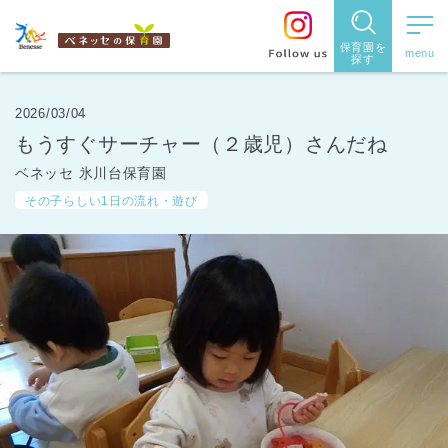
保育園を
探す
保育園
を探す
2026/03/04
もうすぐサーチャー（２歳児）さんだね
住所・駅
ベネッセ 氷川台保育園
名
から探
その子らしい1日の流れ・遊び
す
都道府県
から探す