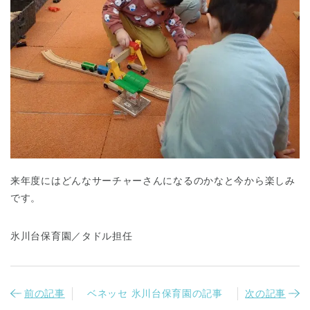
千葉県
千葉県 全域
(
埼玉県
埼玉県 全域
(
来年度にはどんなサーチャーさんになるのかなと今から楽しみ
です。
兵庫県
兵庫県 全域
(
氷川台保育園／タドル担任
前の記事
ベネッセ 氷川台保育園の記事
次の記事