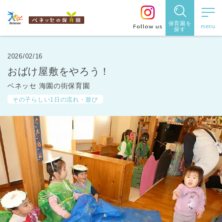
保育園を
探す
保育園
を探す
2026/02/16
おばけ屋敷をやろう！
住所・駅
ベネッセ 海園の街保育園
名
から探
その子らしい1日の流れ・遊び
す
都道府県
から探す