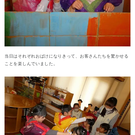
千葉県
千葉県 全域
(
当日はそれぞれおばけになりきって、お客さんたちを驚かせる
ことを楽しんでいました。
埼玉県
埼玉県 全域
(
兵庫県
兵庫県 全域
(