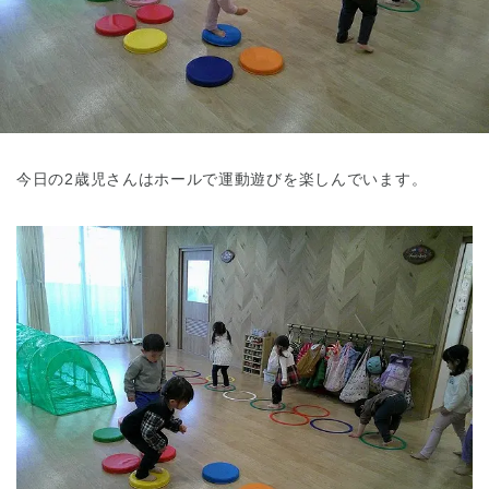
東京都
東京都 全域
(
今日の2歳児さんはホールで運動遊びを楽しんでいます。