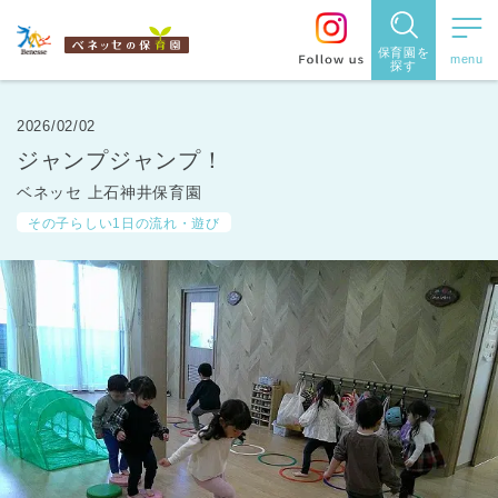
保育園を
探す
保育園
を探す
2026/02/02
ジャンプジャンプ！
住所・駅
ベネッセ 上石神井保育園
名
から探
その子らしい1日の流れ・遊び
す
都道府県
から探す