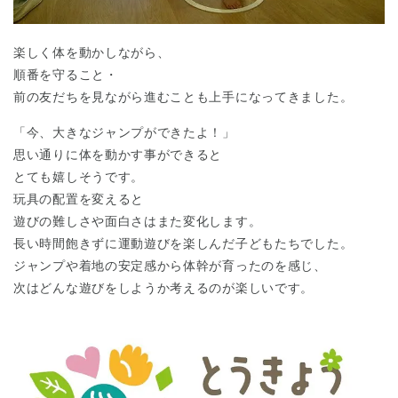
楽しく体を動かしながら、
順番を守ること・
前の友だちを見ながら進むことも上手になってきました。
「今、大きなジャンプができたよ！」
千葉県
思い通りに体を動かす事ができると
千葉県 全域
(
とても嬉しそうです。
玩具の配置を変えると
埼玉県
埼玉県 全域
(
遊びの難しさや面白さはまた変化します。
長い時間飽きずに運動遊びを楽しんだ子どもたちでした。
ジャンプや着地の安定感から体幹が育ったのを感じ、
兵庫県
兵庫県 全域
(
次はどんな遊びをしようか考えるのが楽しいです。