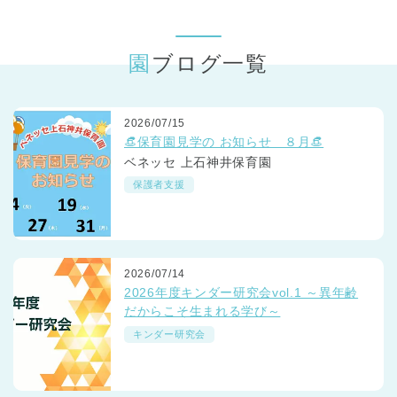
東京都
東京都 全域
(
園ブログ一覧
2026/07/15
👒保育園見学の お知らせ ８月👒
ベネッセ 上石神井保育園
保護者支援
2026/07/14
2026年度キンダー研究会vol.1 ～異年齢
だからこそ生まれる学び～
キンダー研究会