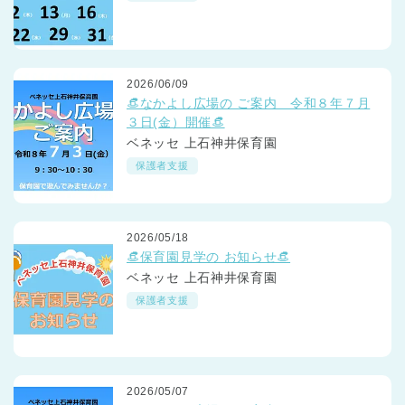
2026/06/09
👒なかよし広場の ご案内 令和８年７月
３日(金）開催👒
ベネッセ 上石神井保育園
保護者支援
2026/05/18
👒保育園見学の お知らせ👒
ベネッセ 上石神井保育園
保護者支援
2026/05/07
神奈川県
神奈川県 全域