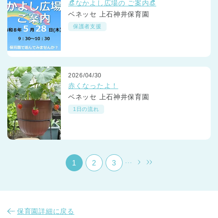
👒なかよし広場の ご案内👒
ベネッセ 上石神井保育園
保護者支援
2026/04/30
千葉県
赤くなったよ！
千葉県 全域
(
ベネッセ 上石神井保育園
1日の流れ
埼玉県
埼玉県 全域
(
兵庫県
兵庫県 全域
(
...
1
2
3
保育園詳細に戻る