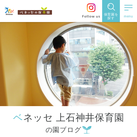
保育園を
探す
保育園
を探す
住所・駅
名
から探
す
ベネッセ 上石神井保育園
都道府県
の園ブログ
から探す