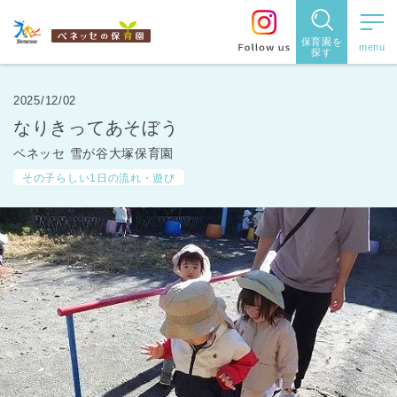
保育園を
探す
保育園
を探す
2025/12/02
なりきってあそぼう
住所・駅
ベネッセ 雪が谷大塚保育園
名
から探
その子らしい1日の流れ・遊び
す
都道府県
から探す