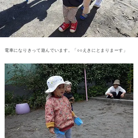
東京都
東京都 全域
(
電車になりきって遊んでいます。「○○えきにとまりまーす」