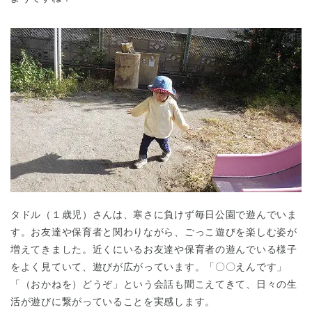
千葉県
千葉県 全域
(
埼玉県
埼玉県 全域
(
兵庫県
タドル（１歳児）さんは、寒さに負けず毎日公園で遊んでいま
兵庫県 全域
(
す。お友達や保育者と関わりながら、ごっこ遊びを楽しむ姿が
増えてきました。近くにいるお友達や保育者の遊んでいる様子
をよく見ていて、遊びが広がっています。「〇〇えんです」
「（おかねを）どうぞ」という会話も聞こえてきて、日々の生
活が遊びに繋がっていることを実感します。