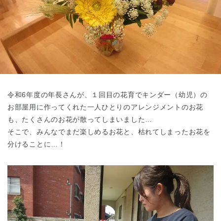
東京都
東京都 全域
(
令和6年度の年長さんが、１回目の花育でキンダー（幼児）の
お部屋用に作ってくれた一人ひとりのアレンジメントのお花
も、たくさんのお花が散ってしまいました…
そこで、みんなでまだ楽しめるお花と、枯れてしまったお花を
分けることに…！