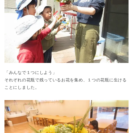
千葉県
千葉県 全域
(
埼玉県
埼玉県 全域
(
「みんなで１つにしよう」
それぞれの花瓶で残っているお花を集め、１つの花瓶に生ける
ことにしました。
兵庫県
兵庫県 全域
(