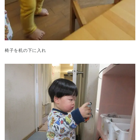
椅子を机の下に入れ
千葉県
千葉県 全域
(
埼玉県
埼玉県 全域
(
兵庫県
兵庫県 全域
(