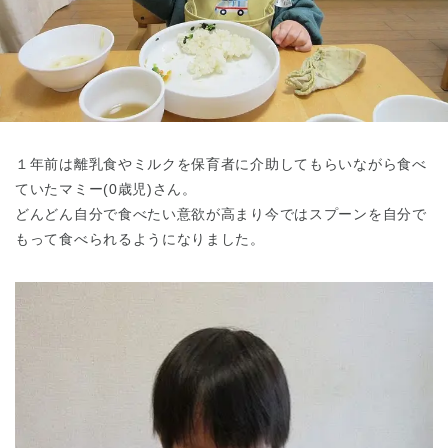
東京都
東京都 全域
(
１年前は離乳食やミルクを保育者に介助してもらいながら食べ
ていたマミー(0歳児)さん。
どんどん自分で食べたい意欲が高まり今ではスプーンを自分で
もって食べられるようになりました。