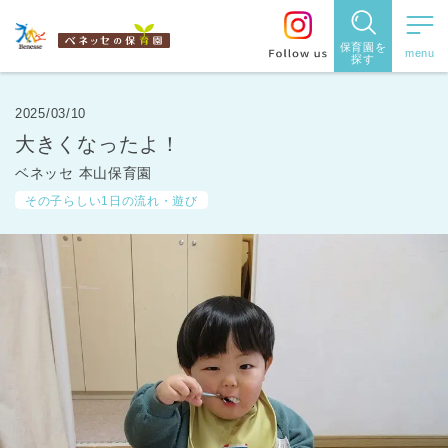
保育園を
探す
保育園
を探す
2025/03/10
大きくなったよ！
住所・駅
ベネッセ 本山保育園
名
から探
その子らしい1日の流れ・遊び
す
都道府県
から探す