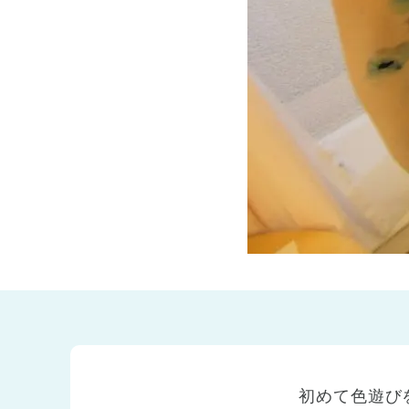
兵庫県
兵庫県 全域
(2)
初めて色遊び