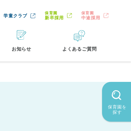
保育園
保育園
学童クラブ
新卒採用
中途採用
お知らせ
よくあるご質問
保育園を
探す
墨田区
(2)
品川区
(1)