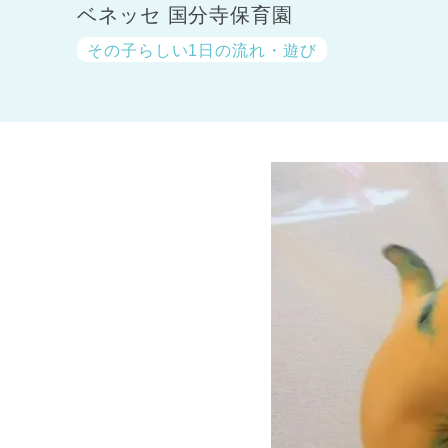
ベネッセ 国分寺保育園
その子らしい1日の流れ・遊び
神奈川県
神奈川県 全域
(23)
千葉県
千葉県 全域
(1)
埼玉県
埼玉県 全域
(1)