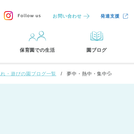
お問い合わせ
発達支援
保育園
を探す
保育園での生活
園ブログ
検索する
流れ・遊びの園ブログ一覧
夢中・熱中・集中💦
中央区
(3)
港区
(1)
文京区
(3)