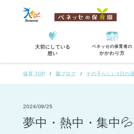
ベネッセの保育者の
大切にしている
住所・駅名
から探す
かかわり方
想い
保育 TOP
園ブログ
その子らしい1日の
都道府県
から探す
2024/09/25
夢中・熱中・集中💦
東京都
東京都 全域
(44)