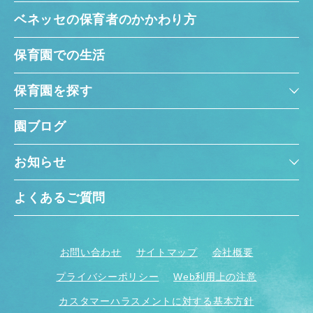
ベネッセの保育者のかかわり方
保育園での生活
保育園を探す
千葉県
千葉県 全域
(
園ブログ
お知らせ
埼玉県
埼玉県 全域
(
よくあるご質問
兵庫県
兵庫県 全域
(
お問い合わせ
サイトマップ
会社概要
プライバシーポリシー
Web利用上の注意
カスタマーハラスメントに対する基本方針