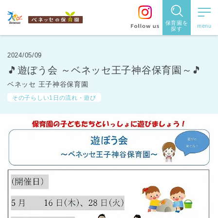
保育園を
探す
保育園
を探す
2024/05/09
🎵遊ぼう会 ～ベネッセ王子神谷保育園～🎵
住所・駅
ベネッセ 王子神谷保育園
名
から探
その子らしい1日の流れ・遊び
す
都道府県
から探す