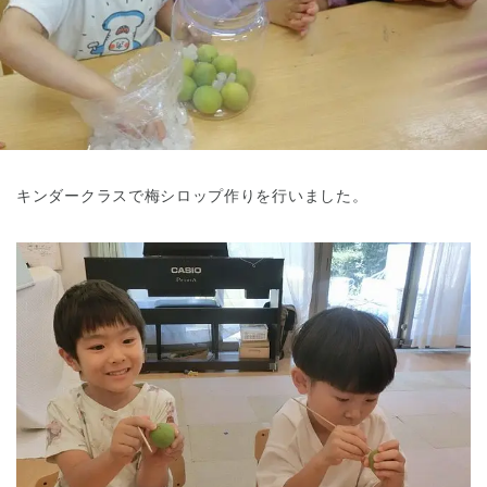
東京都
東京都 全域
(
キンダークラスで梅シロップ作りを行いました。