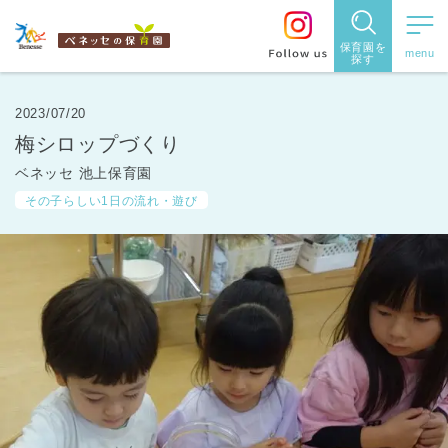
保育園を
探す
保育園
を探す
2023/07/20
梅シロップづくり
住所・駅
ベネッセ 池上保育園
名
から探
その子らしい1日の流れ・遊び
す
都道府県
から探す