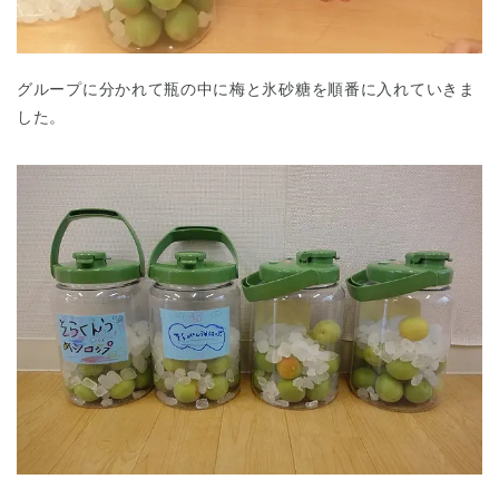
グループに分かれて瓶の中に梅と氷砂糖を順番に入れていきま
した。
千葉県
千葉県 全域
(
埼玉県
埼玉県 全域
(
兵庫県
兵庫県 全域
(