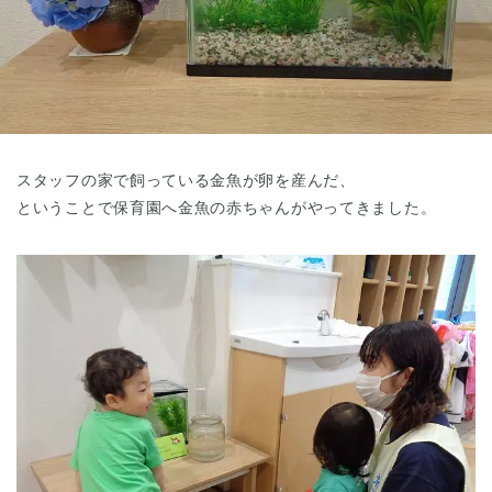
東京都
東京都 全域
(
スタッフの家で飼っている金魚が卵を産んだ、
ということで保育園へ金魚の赤ちゃんがやってきました。