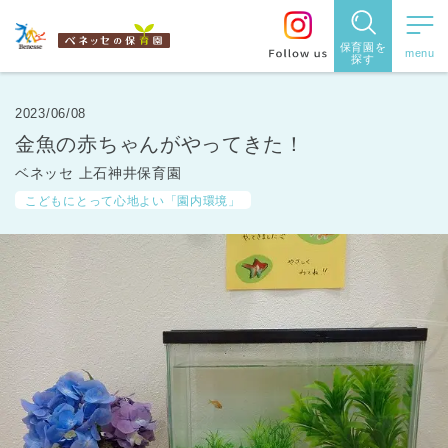
保育園を
探す
保育園
を探す
2023/06/08
金魚の赤ちゃんがやってきた！
住所・駅
ベネッセ 上石神井保育園
名
から探
こどもにとって心地よい「園内環境」
す
都道府県
から探す