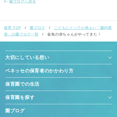
園ブログへ戻る
保育 TOP
園ブログ
こどもにとって心地よい「園内環
境」の園ブログ一覧
金魚の赤ちゃんがやってきた！
大切にしている想い
ベネッセの保育者のかかわり方
保育園での生活
保育園を探す
園ブログ