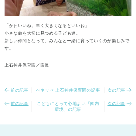
「かわいいね。早く大きくなるといいね」
小さな命を大切に見つめる子ども達。
新しい仲間となって、みんなと一緒に育っていくのが楽しみで
す。
千葉県
千葉県 全域
(
上石神井保育園／園長
埼玉県
埼玉県 全域
(
前の記事
ベネッセ 上石神井保育園の記事
次の記事
兵庫県
兵庫県 全域
(
前の記事
こどもにとって心地よい「園内
次の記事
環境」の記事