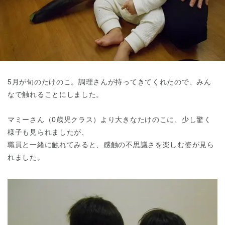
東京都
東京都 全域
(
5月が旬のたけのこ。調理さんが持ってきてくれたので、みん
なで触れることにしました。
マミーさん（0歳児クラス）より大きなたけのこに、少し驚く
様子も見られましたが、
職員と一緒に触れてみると、感触の不思議さを楽しむ姿が見ら
れました。