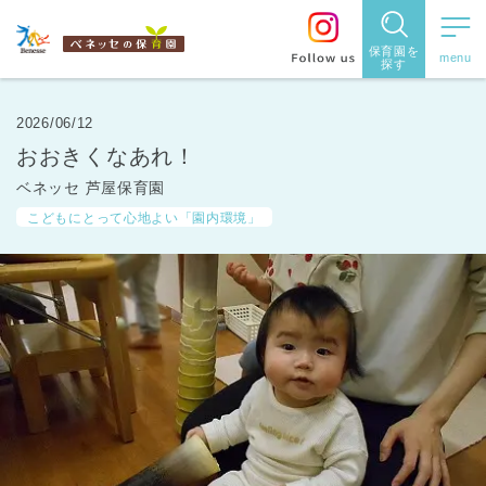
保育園を
探す
保育園
を探す
2026/06/12
おおきくなあれ！
住所・駅
ベネッセ 芦屋保育園
名
から探
こどもにとって心地よい「園内環境」
す
都道府県
から探す