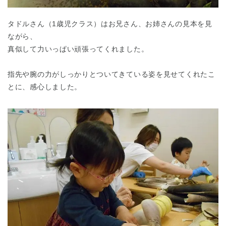
タドルさん（1歳児クラス）はお兄さん、お姉さんの見本を見
ながら、
真似して力いっぱい頑張ってくれました。
指先や腕の力がしっかりとついてきている姿を見せてくれたこ
とに、感心しました。
千葉県
千葉県 全域
(
埼玉県
埼玉県 全域
(
兵庫県
兵庫県 全域
(