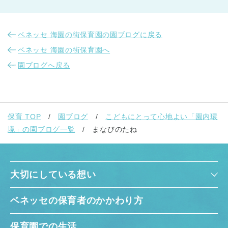
ベネッセ 海園の街保育園の園ブログに戻る
ベネッセ 海園の街保育園へ
園ブログへ戻る
保育 TOP
園ブログ
こどもにとって心地よい「園内環
境」の園ブログ一覧
まなびのたね
大切にしている想い
ベネッセの保育者のかかわり方
保育園での生活