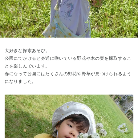
東京都
東京都 全域
(
大好きな探索あそび。
公園にでかけると身近に咲いている野花や木の実を採取するこ
とを楽しんでいます。
春になって公園にはたくさんの野花や野草が見つけられるよう
になりました。