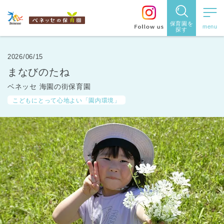
保育園を
探す
保育園
を探す
2026/06/15
まなびのたね
住所・駅
ベネッセ 海園の街保育園
名
から探
こどもにとって心地よい「園内環境」
す
都道府県
から探す