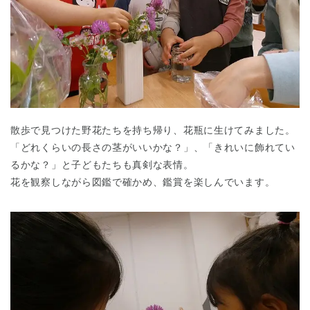
千葉県
千葉県 全域
(
散歩で見つけた野花たちを持ち帰り、花瓶に生けてみました。
「どれくらいの長さの茎がいいかな？」、「きれいに飾れてい
るかな？」と子どもたちも真剣な表情。
埼玉県
埼玉県 全域
(
花を観察しながら図鑑で確かめ、鑑賞を楽しんでいます。
兵庫県
兵庫県 全域
(