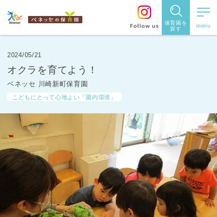
保育園を
探す
保育園
を探す
2024/05/21
オクラを育てよう！
住所・駅
ベネッセ 川崎新町保育園
名
から探
こどもにとって心地よい「園内環境」
す
都道府県
から探す