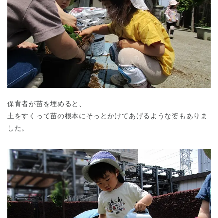
千葉県
千葉県 全域
(
保育者が苗を埋めると、
土をすくって苗の根本にそっとかけてあげるような姿もありま
埼玉県
埼玉県 全域
(
した。
兵庫県
兵庫県 全域
(