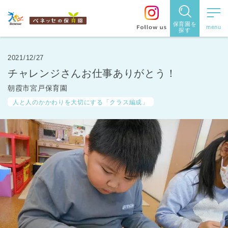
保育園を
探す
保育園
を探す
2021/12/27
チャレンジさんお仕事ありがとう！
住所・駅
朝霞市宮戸保育園
名
から探
人と人のかかわりを大切にする「クラス編成」
す
都道府県
から探す