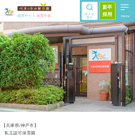
新卒
採用
求人を
採用サイト
保育中途
探す
【兵庫県/神戸市】
私立認可保育園