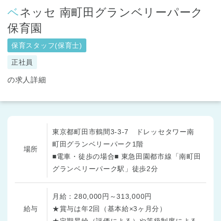
ベネッセ 南町田グランベリーパーク
保育園
保育スタッフ(保育士)
正社員
の求人詳細
東京都町田市鶴間3-3-7 ドレッセタワー南
町田グランベリーパーク1階
場所
■電車・徒歩の場合■ 東急田園都市線「南町田
グランベリーパーク駅」徒歩2分
月給：280,000円～313,000円
給与
★賞与は年2回（基本給×3ヶ月分）
★定期昇給（評価による）や等級制度による