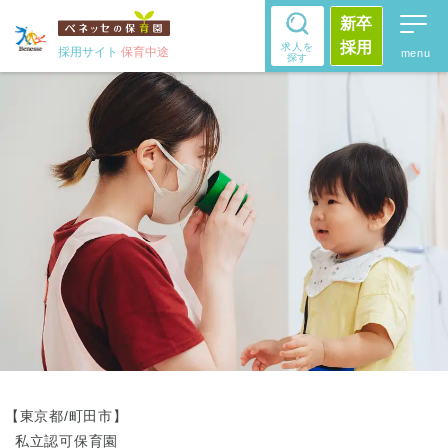
新卒
採用
求人を
採用サイト
保育中途
探す
【東京都/町田市】
私立認可保育園