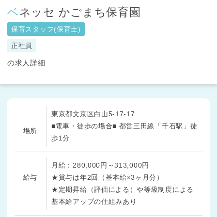
ベネッセ かごまち保育園
保育スタッフ(保育士)
正社員
の求人詳細
東京都文京区白山5-17-17
■電車・徒歩の場合■ 都営三田線「千石駅」徒
場所
歩1分
月給：280,000円～313,000円
給与
★賞与は年2回（基本給×3ヶ月分）
★定期昇給（評価による）や等級制度による
基本給アップの仕組みあり