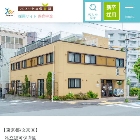
新卒
採用
求人を
採用サイト
保育中途
探す
【東京都/文京区】
私立認可保育園