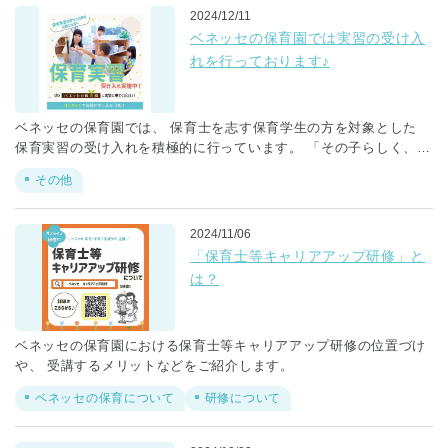
2024/12/11
ベネッセの保育園では実習の受け入
れを行っております♪
ベネッセの保育園では、 保育士を志す保育学生の方を対象とした
保育実習の受け入れを積極的に行っています。 「その子らしく、伸
びていく。」という 保育理念のもと、こどもひとりひとりの個性を
その他
大切にし、 よりよく生きる力（Benesse）の基礎を育む保育を行っ
ているベネッセの保育園で、 ぜひ皆さんの理想の保育やなりたい保
育士の姿を見つけてください！ 実習をとおして、ベネッセの保育が
2024/11/06
楽しいと感じてもらえたら嬉しいです。
「保育士等キャリアアップ研修」と
は？
ベネッセの保育園における保育士等キャリアアップ研修の位置づけ
や、 受講するメリットなどをご紹介します。
ベネッセの保育について
研修について