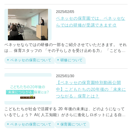
2025/02/05
ベネッセの保育園では、ベネッセな
らではの研修が受講できます🎨
ベネッセならではの研修の一部をご紹介させていただきます。 それ
は… 保育スタッフの 「その子らしさを受け止める力」 「こどもそ
れぞれの様々な表現を認め合う力」を 高めることを目的としたスタ
ベネッセの保育について
研修について
ッフ向け研修として、 今年度からスタートした「ベネッセアートサ
イト直島対話型鑑賞ワークショップ」です。 ※「ベネッセアートサ
イト直島」は瀬戸内海の直島、豊島、犬島を舞台に 株式会社ベネッ
2025/01/30
セホールディングス、公益財団法人 福武財団が展開しているアート
【ベネッセの保育園特別動画公開
活動の総称です。
中】こどもたちの20年後の「未来に
つながる」保育とは？
こどもたちが社会で活躍する 20 年後の未来は、どのようになって
いるでしょう？ AI( 人工知能）がさらに進化しロボットによる自動
化、今ある職業が激減して、 新しい職業が生まれていたり……。わ
ベネッセの保育について
保育園について
たしたちの想像をはるかに超える世界なのでしょう。 正解が一つで