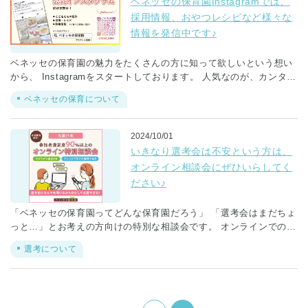
ベネッセの保育園Instagramでは、
人 福武財団が展開しているアート活動の総称です。 直島の現代ア
採用情報、おやつレシピなど様々な
ートを鑑賞しながら、 スタッフ同士で「感じたこと」を対話してい
情報を発信中です♪
きます。 グランドルールは 「絵（作品）をじっくり見る」 「感じ
たことを言語化して話す」 「話している人の意見に耳を済ませる」
ベネッセの保育園の魅力をたくさんの方に知って欲しいという想い
「他者の考え方を尊重し、否定はしない」 研修参加後の気づきを
から、 Instagramをスタートしております。 人気なのが、カンタン
各グループで発表し合うと… 「こどもたちともこの取り組みをやっ
に作れるおやつのレシピ🍩 実際に園でもご提供しているおやつにな
てみたい！」 「相手に受け入れられるという安心感がある中で、
ベネッセの保育について
ります。 カンタンレシピなので、ぜひぜひ取り入れていただけると
自分の意見を伝えることはとても楽しい！」 「この学びを、自身
嬉しいです。 これからも、保育園の魅力をお伝えして参ります💛
の保育現場に広げていきたい」 「SNSが盛んな中、じっくり何かを
下記の二次元バーコードよりアクセスください！
見るという体験が尊く、感じる深さが違うことを実感」 「答えはな
2024/10/01
い、正解はない、違っていいという一番大切なことを学んだ。こど
いきなり選考会は不安という方は、
もたちへの関わりもそうありたい」 などの意見が多数出てきます。
オンライン相談会にぜひいらしてく
このことを保育現場に持ち帰り、日々の保育の向き合い方や、同僚
ださい♪
性について 試行錯誤していきます。 保育には答えがないからこ
そ、 「考え続けるきっかけ」が私達は大切だと考えております。
「ベネッセの保育園ってどんな保育園だろう」 「選考会はまだちょ
そして、仲間とともに育ちあう。 私たちは、研修を通して、保育の
っと…」とお考えの方向けの特別な相談会です。 オンラインでの1
質を高めていきます。
時間の相談会になります。カメラOFFでの参加でも問題ないです。
選考について
前半30分はベネッセの保育園について、採用担当からご説明させて
いただき、 後半30分は、可能な限り、ご参加いただいた方の質問に
ご回答させていただきます。 この相談会参加をきっかけに、転職を
決意された方も 多数いらっしゃいます。 今の保育園の人間関係、