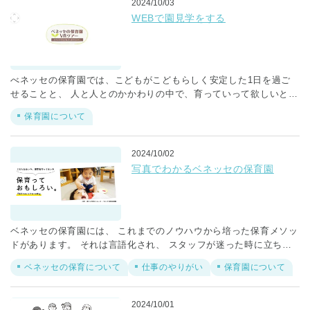
2024/10/03
WEBで園見学をする
べネッセの保育園では、こどもがこどもらしく安定した1日を過ご
せることと、 人と人とのかかわりの中で、育っていって欲しいとい
う想いから 環境面の４つの工夫があります。 ぜひ、環境面の工夫
保育園について
をご覧ください。
2024/10/02
写真でわかるベネッセの保育園
ベネッセの保育園には、 これまでのノウハウから培った保育メソッ
ドがあります。 それは言語化され、 スタッフが迷った時に立ち返
り、保育のヒントになっています。 ベネッセの保育園で日々生まれ
ベネッセの保育について
仕事のやりがい
保育園について
る 「保育っておもしろい。」 そんな瞬間をぜひ、ご覧ください。
ベネッセの保育園に興味を持っていただいた方の ご応募お待ちして
おります。
2024/10/01