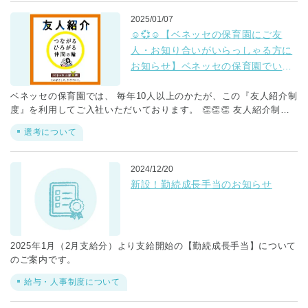
ない時代を、これからのこどもたちは生きていかなければなりませ
ん。 保護者のかたも、変化の激しい時代において、自分の子育てに
2025/01/07
自信がもてないという声も多く耳にします。 そこで、これからの未
☺💞☺【ベネッセの保育園にご友
来を生きていくうえで、乳幼児期に必要な経験について 東京大学名
人・お知り合いがいらっしゃる方に
誉教授・白梅学園大学名誉学長の汐見稔幸先生にうかがいました。
お知らせ】ベネッセの保育園でいっ
しょに働きませんか？
ベネッセの保育園では、 毎年10人以上のかたが、この『友人紹介制
度』を利用してご入社いただいております。 👏👏👏 友人紹介制度
のよいところは・・・ ①ご友人が実際に働いているので職場環境が
選考について
事前にわかり安心！ ②ご友人とご応募いただいたかたに謝礼をお送
りします！ ＜謝礼について＞ ●説明会にご参加いただくと・・・
応募者とご友人、1,000円 ​ ●面接にご参加いただくと・・・ 応募者
2024/12/20
とご友人、3,000円 ベネッセの保育園にご入社されるかたに共通し
新設！勤続成長手当のお知らせ
ているのは 「こども主体の保育に共感」 「保育士として成長でき
る環境」の2点になります。 同じ想いを持たれている仲間といっし
ょに働いてみませんか？
2025年1月（2月支給分）より支給開始の【勤続成長手当】について
のご案内です。
給与・人事制度について