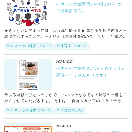
ベネッセの保育園の特徴のひとつ
『異年齢保育』
★きょうだいのように育ち合う異年齢保育★ 異なる年齢の仲間と一
緒に生活することで、一人ひとりの個性を認め合えたり、 年齢の枠
を超えて自分らしさを発揮できたりするようになります。 ただ、異
ベネッセの保育について
保育園について
年齢保育の実践は難しいことも事実です。 だからこそ、 2016年に
ベネッセの【幼児の異年齢保育】の質を高めていけるよう【キンダ
ー研究会】を発足し 毎月各園の園長や幼児クラス担当が集まって勉
2024/10/01
強会を開催し、知見を共有し合っています。
ベネッセの保育園だから受けられる
研修がたくさんあります！
数ある研修のひとつのなかで、 ベネッセならではの研修の一部をご
紹介させていただきます。 それは… 保育スタッフの 「その子らし
さを受け止める力」 「こどもそれぞれの様々な表現を認め合う力」
ベネッセの保育について
研修について
を 高めることを目的としたスタッフ向け研修として、 今年度から
スタートした「ベネッセアートサイト直島対話型鑑賞ワークショッ
プ」です。 ※「ベネッセアートサイト直島」は瀬戸内海の直島、豊
2024/10/01
島、犬島を舞台に 株式会社ベネッセホールディングス、公益財団法