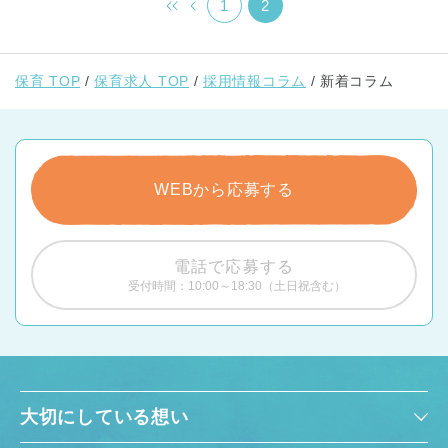
保育方針などに違和感を感じていらっしゃる方いれば ぜひ、一度お
1
2
気軽にご参加ください。 選考会ではないので、一切準備は不要で
す。
保育 TOP
保育求人 TOP
採用情報コラム
新着コラム
WEBから応募する
電話で応募する
受付時間：10:00～18:30（土日祝含む）
大切にしている想い