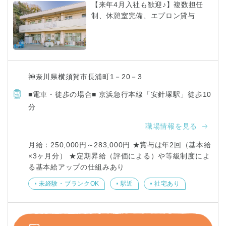
【来年4月入社も歓迎♪】複数担任
制、休憩室完備、エプロン貸与
神奈川県横須賀市長浦町1－20－3
■電車・徒歩の場合■ 京浜急行本線「安針塚駅」徒歩10
分
職場情報を見る
月給：250,000円～283,000円 ★賞与は年2回（基本給
×3ヶ月分） ★定期昇給（評価による）や等級制度によ
る基本給アップの仕組みあり
未経験・ブランクOK
駅近
社宅あり