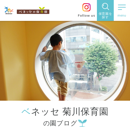
保育園を
探す
保育園
を探す
住所・駅
名
から探
す
ベネッセ 菊川保育園
都道府県
の園ブログ
から探す