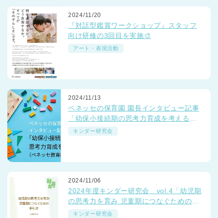
2024/11/20
『対話型鑑賞ワークショップ』スタッフ
向け研修の3回目を実施🎨
アート・表現活動
2024/11/13
ベネッセの保育園 園長インタビュー記事
「幼保小接続期の思考力育成を考える」
（ベネッセ教育総合研究所）サイトに公
キンダー研究会
開されています
2024/11/06
2024年度キンダー研究会 vol.4「幼児期
の思考力を育み 児童期につなぐための手
引き」と保育園での実践事例
キンダー研究会