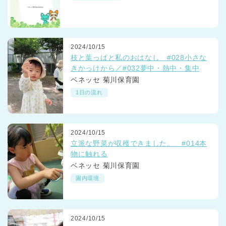
2024/10/15
枝と葉っぱと私のおはなし #028小さな
きかっけから／#032夢中・熱中・集中
ベネッセ 菊川保育園
1日の流れ
2024/10/15
立派な野菜が収穫できました。 #014本
物に触れる
ベネッセ 菊川保育園
園内環境
2024/10/15
神奈川県
神奈川県 全域