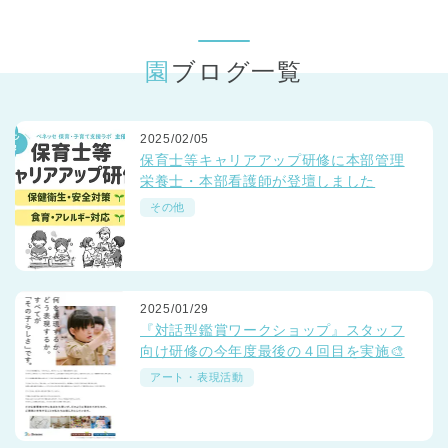
東京都
東京都 全域
(
園ブログ一覧
2025/02/05
保育士等キャリアアップ研修に本部管理
栄養士・本部看護師が登壇しました
その他
2025/01/29
『対話型鑑賞ワークショップ』スタッフ
向け研修の今年度最後の４回目を実施🎨
アート・表現活動