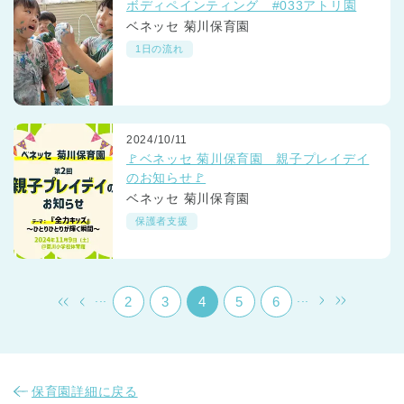
ボディペインティング #033アトリ園
ベネッセ 菊川保育園
1日の流れ
2024/10/11
千葉県
🚩ベネッセ 菊川保育園 親子プレイデイ
千葉県 全域
(
のお知らせ🚩
ベネッセ 菊川保育園
埼玉県
埼玉県 全域
(
保護者支援
兵庫県
兵庫県 全域
(
...
...
2
3
4
5
6
保育園詳細に戻る