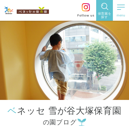
保育園を
探す
保育園
を探す
住所・駅
名
から探
す
ベネッセ 雪が谷大塚保育園
都道府県
の園ブログ
から探す