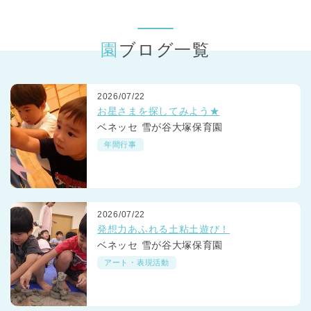
東京都
東京都 全域
(
園ブログ一覧
2026/07/22
お星さまを探してみよう★
ベネッセ 雪が谷大塚保育園
年間行事
2026/07/22
発想力あふれる土粘土遊び！
ベネッセ 雪が谷大塚保育園
アート・表現活動