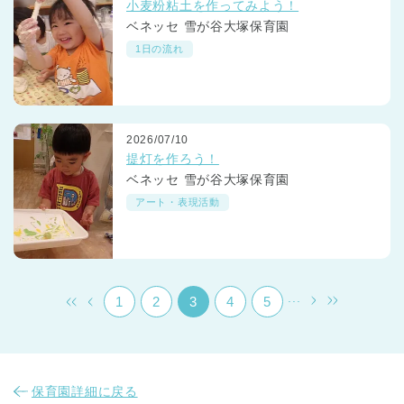
小麦粉粘土を作ってみよう！
ベネッセ 雪が谷大塚保育園
1日の流れ
2026/07/10
千葉県
提灯を作ろう！
千葉県 全域
(
ベネッセ 雪が谷大塚保育園
アート・表現活動
埼玉県
埼玉県 全域
(
兵庫県
兵庫県 全域
(
...
1
2
3
4
5
保育園詳細に戻る