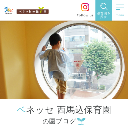
保育園を
探す
保育園
を探す
住所・駅
名
から探
す
ベネッセ 西馬込保育園
都道府県
の園ブログ
から探す