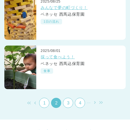
2025/08/25
みんなで夢の町づくり！
ベネッセ 西馬込保育園
1日の流れ
千葉県
2025/08/01
千葉県 全域
(
採って食べよう！
ベネッセ 西馬込保育園
埼玉県
埼玉県 全域
(
食事
兵庫県
兵庫県 全域
(
...
1
2
3
4