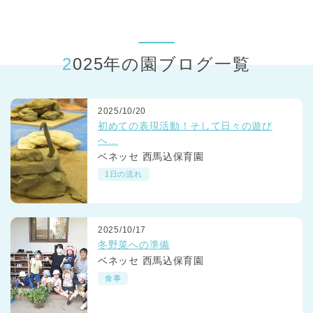
東京都
東京都 全域
(
2025年の園ブログ一覧
2025/10/20
初めての表現活動！そして日々の遊び
へ…
ベネッセ 西馬込保育園
1日の流れ
2025/10/17
冬野菜への準備
ベネッセ 西馬込保育園
食事