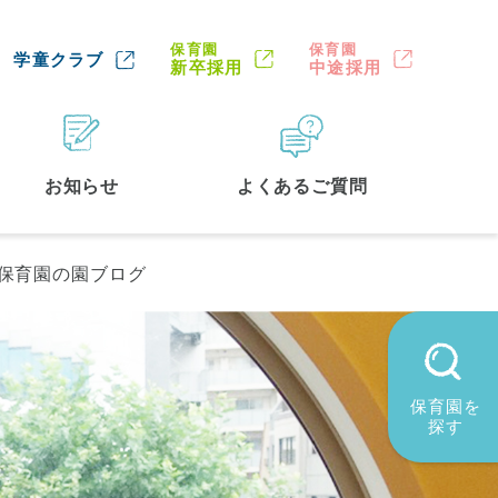
保育園
保育園
学童クラブ
新卒採用
中途採用
お知らせ
よくあるご質問
保育園の園ブログ
保育園を
探す
墨田区
(2)
品川区
(1)