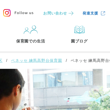
お問い合わせ
発達支援
保育園
を探す
保育園での生活
園ブログ
検索する
区
ベネッセ 練馬高野台保育園
ベネッセ 練馬高野台
中央区
(3)
港区
(1)
文京区
(3)