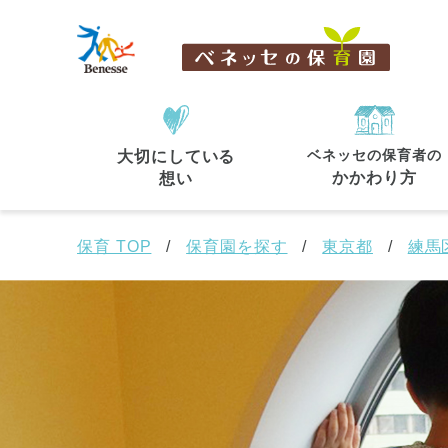
ベネッセの保育者の
大切にしている
住所・駅名
から探す
かかわり方
想い
保育 TOP
保育園を探す
東京都
練馬
都道府県
から探す
東京都
東京都 全域
(44)