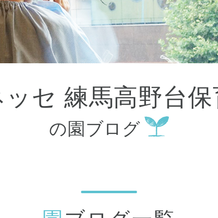
大田区
(4)
世田谷区
(1)
渋谷区
(2)
練馬区
(7)
足立区
(1)
葛飾区
(1)
国分寺市
(1)
狛江市
(1)
北区
(1)
ベネッセ 練馬高野台
江東区
(1)
町田市
(1)
江戸川区
(1)
の園ブログ
横浜市
(11)
川崎市
(9)
横須賀市
(3)
浦安市
(1)
朝霞市
(1)