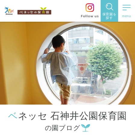
保育園を
探す
保育園
を探す
住所・駅
名
から探
す
ベネッセ 石神井公園保育園
都道府県
の園ブログ
から探す