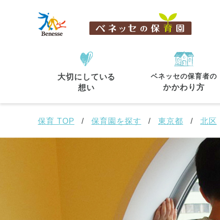
ベネッセの保育者の
大切にしている
住所・駅名
から探す
かかわり方
想い
保育 TOP
保育園を探す
東京都
北区
都道府県
から探す
東京都
東京都 全域
(44)