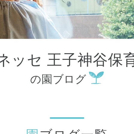
大田区
(4)
世田谷区
(1)
渋谷区
(2)
練馬区
(7)
足立区
(1)
葛飾区
(1)
国分寺市
(1)
狛江市
(1)
北区
(1)
ベネッセ 王子神谷保
江東区
(1)
町田市
(1)
江戸川区
(1)
の園ブログ
横浜市
(11)
川崎市
(9)
横須賀市
(3)
浦安市
(1)
朝霞市
(1)