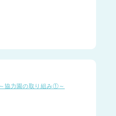
.3～協力園の取り組み①～