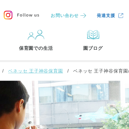
お問い合わせ
発達支援
保育園
を探す
保育園での生活
園ブログ
検索する
ベネッセ 王子神谷保育園
ベネッセ 王子神谷保育園
中央区
(3)
港区
(1)
文京区
(3)