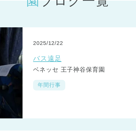
園ブログ一覧
神戸市
(1)
芦屋市
(1)
2025/12/22
バス遠足
ベネッセ 王子神谷保育園
年間行事