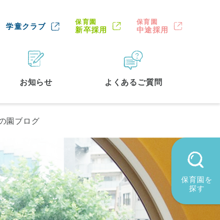
保育園
保育園
学童クラブ
新卒採用
中途採用
お知らせ
よくあるご質問
の園ブログ
保育園を
探す
墨田区
(2)
品川区
(1)