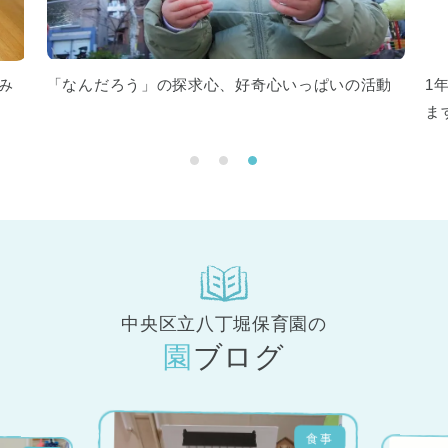
み
「なんだろう」の探求心、好奇心いっぱいの活動
1
ま
中央区立八丁堀保育園の
園ブログ
キンダー研究会