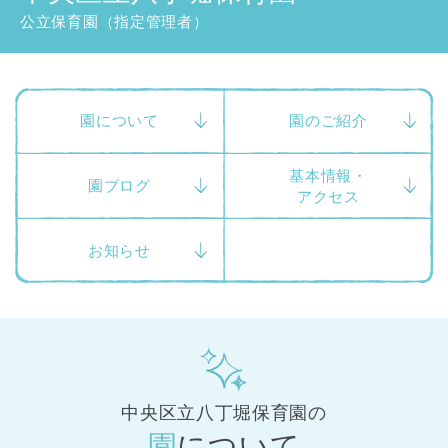
東京都
公立保育園（指定管理者）
東京都 全域
(
園について
園のご紹介
基本情報・
園ブログ
アクセス
お知らせ
中央区立八丁堀保育園の
園について