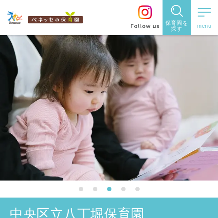
保育園を
探す
保育園
を探す
住所・駅
名
から探
す
都道府県
から探す
中央区立八丁堀保育園