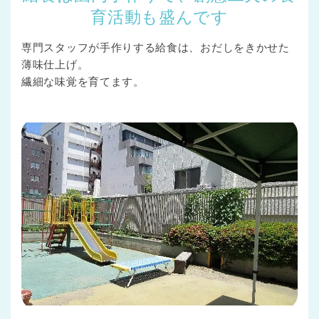
育活動も盛んです
専門スタッフが手作りする給食は、おだしをきかせた
薄味仕上げ。
繊細な味覚を育てます。
千葉県
千葉県 全域
(
埼玉県
埼玉県 全域
(
兵庫県
兵庫県 全域
(