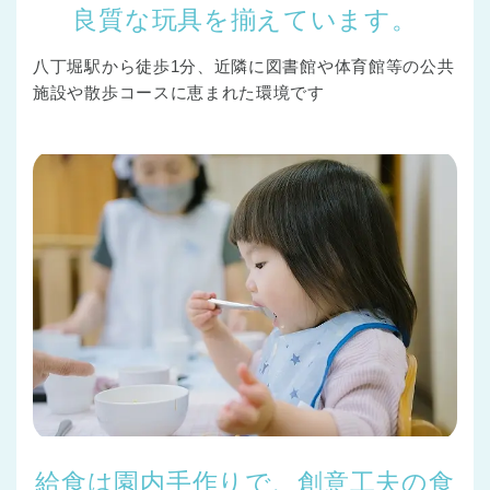
良質な玩具を揃えています。
八丁堀駅から徒歩1分、近隣に図書館や体育館等の公共
施設や散歩コースに恵まれた環境です
給食は園内手作りで、創意工夫の食
神奈川県
神奈川県 全域