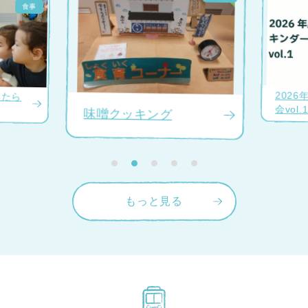
食事
わくわ
2026年度キンダー研究
会vol.1 ～異年齢だから
会
こそ生まれる学び～
もっと見る