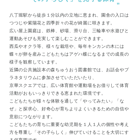
八丁堀駅から徒歩１分以内の立地に恵まれ、園舎の入口は
つつじや紫陽花と四季折々の花が綺麗に咲きます。
広い屋上園庭は、鉄棒、砂場、滑り台、三輪車や水遊びと
運動あそびも充実して楽しむことができます。
西瓜やオクラ等、様々な栽培や、毎年キンカンの木には
蝶々が卵を産みこどもたちはアゲハ蝶になるまでの成長の
様子を観察しています。
近隣の公共施設本の森ちゅうおう図書館では、お話会やプ
ラネタリウムに参加させていただいたり、
京華スクエアでは、広い体育館や運動場をお借りして体育
活動がおもいっきりできる恵まれた環境です。
こどもたちが様々な体験を通して「やってみたい」「な
ぜ」と探求心、好奇心が育ちよりよくいきるための自信や
意欲につながります。
こどもたちの育ちに重要な幼児期を１人１人の個性や考え
方を尊重し「その子らしく」伸びていけることを大切にす