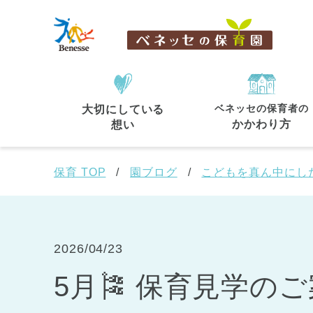
ベネッセの保育者の
大切にしている
住所・駅名
から探す
かかわり方
想い
保育 TOP
園ブログ
こどもを真ん中にし
都道府県
から探す
2026/04/23
5月🎏 保育見学の
東京都
東京都 全域
(44)