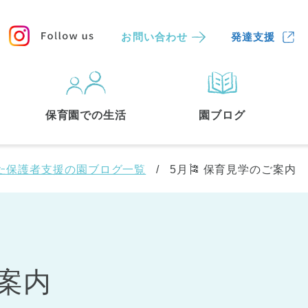
お問い合わせ
発達支援
保育園
を探す
保育園での生活
園ブログ
検索する
た保護者支援の園ブログ一覧
5月🎏 保育見学のご案内
ご案内
中央区
(3)
港区
(1)
文京区
(3)