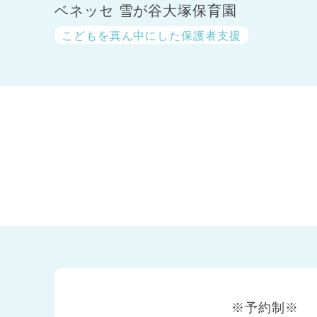
ベネッセ 雪が谷大塚保育園
こどもを真ん中にした保護者支援
神奈川県
神奈川県 全域
(23)
千葉県
千葉県 全域
(1)
埼玉県
埼玉県 全域
(1)
※予約制※