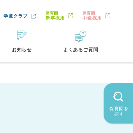
保育園
保育園
学童クラブ
新卒採用
中途採用
お知らせ
よくあるご質問
保育園を
探す
墨田区
(2)
品川区
(1)