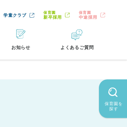
保育園
保育園
学童クラブ
新卒採用
中途採用
お知らせ
よくあるご質問
保育園を
探す
墨田区
(2)
品川区
(1)