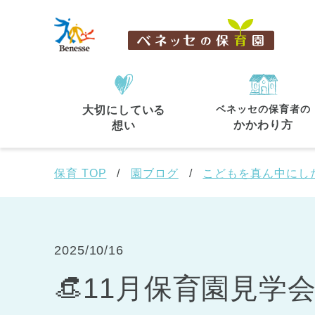
ベネッセの保育者の
大切にしている
住所・駅名
から探す
かかわり方
想い
保育 TOP
園ブログ
こどもを真ん中にし
都道府県
から探す
2025/10/16
👒11月保育園見学会
東京都
東京都 全域
(44)