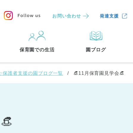
お問い合わせ
発達支援
保育園
を探す
保育園での生活
園ブログ
検索する
た保護者支援の園ブログ一覧
👒11月保育園見学会👒
👒
中央区
(3)
港区
(1)
文京区
(3)