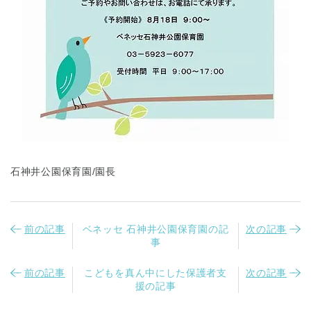
石神井公園保育園/園長
前の記事
ベネッセ 石神井公園保育園の記
次の記事
事
前の記事
こどもを真ん中にした保護者支
次の記事
援の記事
神奈川県
神奈川県 全域