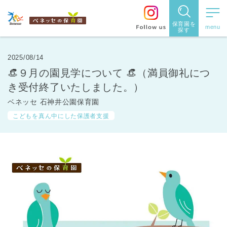
保育園を
探す
保育園
を探す
2025/08/14
👒９月の園見学について 👒（満員御礼につ
住所・駅
き受付終了いたしました。）
名
から探
ベネッセ 石神井公園保育園
こどもを真ん中にした保護者支援
す
都道府県
から探す