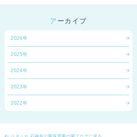
アーカイブ
2026年
千葉県
2025年
千葉県 全域
(
2024年
埼玉県
埼玉県 全域
(
2023年
兵庫県
兵庫県 全域
(
2022年
ベネッセ 石神井公園保育園の園ブログに戻る