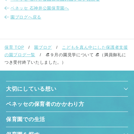
ベネッセ 石神井公園保育園へ
園ブログへ戻る
保育 TOP
園ブログ
こどもを真ん中にした保護者支援
の園ブログ一覧
👒９月の園見学について 👒（満員御礼に
つき受付終了いたしました。）
大切にしている想い
ベネッセの保育者のかかわり方
保育園での生活