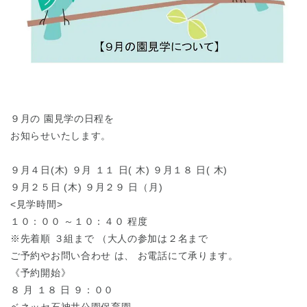
東京都
東京都 全域
(
９月の 園見学の日程を
お知らせいたします。
９月４日(木) ９月 １１ 日( 木) ９月１８ 日( 木)
９月２５日 (木) ９月２９ 日（月)
<見学時間>
１０：００ ～１０：４０ 程度
※先着順 ３組まで （大人の参加は２名まで
ご予約やお問い合わせ は、 お電話にて承ります。
《予約開始》
８ 月 １８ 日 ９：００
ベネッセ石神井公園保育園