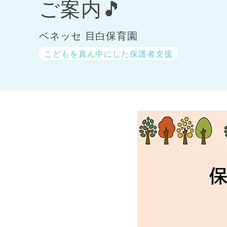
ご案内🎵
ベネッセ 目白保育園
こどもを真ん中にした保護者支援
神奈川県
神奈川県 全域
(23)
千葉県
千葉県 全域
(1)
埼玉県
埼玉県 全域
(1)