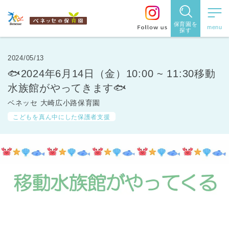
保育園を
探す
保育園
を探す
2024/05/13
🐟2024年6月14日（金）10:00 ~ 11:30移動
住所・駅
水族館がやってきます🐟
名
から探
ベネッセ 大崎広小路保育園
こどもを真ん中にした保護者支援
す
都道府県
から探す