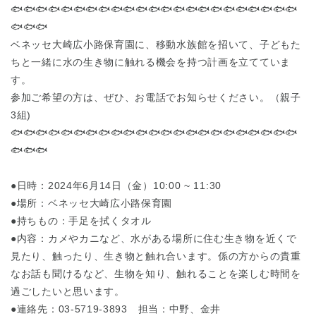
🐟🐟🐟🐟🐟🐟🐟🐟🐟🐟🐟🐟🐟🐟🐟🐟🐟🐟🐟🐟🐟🐟🐟
東京都
東京都 全域
(
🐟🐟🐟
ベネッセ大崎広小路保育園に、移動水族館を招いて、子どもた
ちと一緒に水の生き物に触れる機会を持つ計画を立てていま
す。
参加ご希望の方は、ぜひ、お電話でお知らせください。（親子
3組)
🐟🐟🐟🐟🐟🐟🐟🐟🐟🐟🐟🐟🐟🐟🐟🐟🐟🐟🐟🐟🐟🐟🐟
🐟🐟🐟
●日時：2024年6月14日（金）10:00 ~ 11:30
●場所：ベネッセ大崎広小路保育園
●持ちもの：手足を拭くタオル
●内容：カメやカニなど、水がある場所に住む生き物を近くで
見たり、触ったり、生き物と触れ合います。係の方からの貴重
なお話も聞けるなど、生物を知り、触れることを楽しむ時間を
過ごしたいと思います。
●連絡先：03-5719-3893 担当：中野、金井