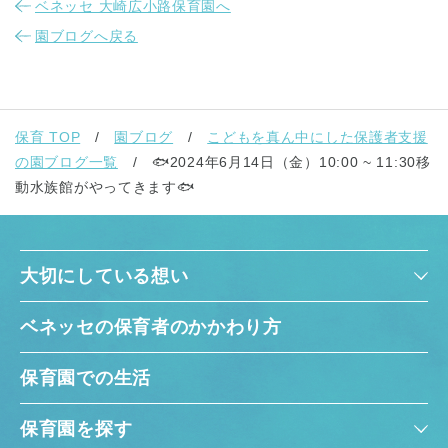
ベネッセ 大崎広小路保育園へ
園ブログへ戻る
保育 TOP
園ブログ
こどもを真ん中にした保護者支援
の園ブログ一覧
🐟2024年6月14日（金）10:00 ~ 11:30移
動水族館がやってきます🐟
大切にしている想い
ベネッセの保育者のかかわり方
保育園での生活
保育園を探す