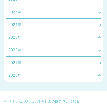
2025年
2024年
2023年
千葉県
千葉県 全域
(
2022年
埼玉県
埼玉県 全域
(
2021年
兵庫県
兵庫県 全域
(
2020年
ベネッセ 大崎広小路保育園の園ブログに戻る