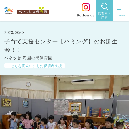
保育園を
探す
保育園
を探す
2023/08/03
子育て支援センター【ハミング】のお誕生
住所・駅
会！！
名
から探
ベネッセ 海園の街保育園
こどもを真ん中にした保護者支援
す
都道府県
から探す