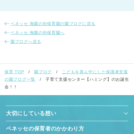
ベネッセ 海園の街保育園の園ブログに戻る
ベネッセ 海園の街保育園へ
園ブログへ戻る
千葉県
千葉県 全域
(
埼玉県
保育 TOP
園ブログ
こどもを真ん中にした保護者支援
埼玉県 全域
(
の園ブログ一覧
子育て支援センター【ハミング】のお誕生
会！！
兵庫県
兵庫県 全域
(
大切にしている想い
ベネッセの保育者のかかわり方