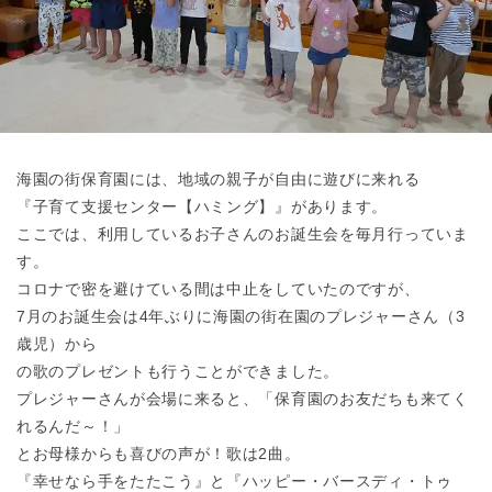
東京都
東京都 全域
(
海園の街保育園には、地域の親子が自由に遊びに来れる
『子育て支援センター【ハミング】』があります。
ここでは、利用しているお子さんのお誕生会を毎月行っていま
す。
コロナで密を避けている間は中止をしていたのですが、
7月のお誕生会は4年ぶりに海園の街在園のプレジャーさん（3
歳児）から
の歌のプレゼントも行うことができました。
プレジャーさんが会場に来ると、「保育園のお友だちも来てく
れるんだ～！」
とお母様からも喜びの声が！歌は2曲。
『幸せなら手をたたこう』と『ハッピー・バースディ・トゥ